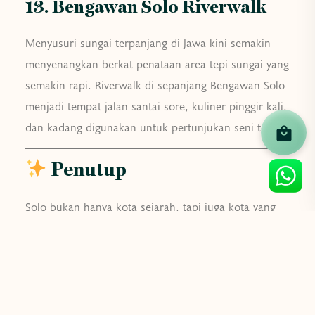
13. Bengawan Solo Riverwalk
Menyusuri sungai terpanjang di Jawa kini semakin
menyenangkan berkat penataan area tepi sungai yang
semakin rapi. Riverwalk di sepanjang Bengawan Solo
menjadi tempat jalan santai sore, kuliner pinggir kali,
dan kadang digunakan untuk pertunjukan seni terbuka.
Penutup
Solo bukan hanya kota sejarah, tapi juga kota yang
tahu cara bertransformasi. Dari peninggalan budaya
hingga destinasi kekinian, kota ini menawarkan
pengalaman wisata yang lengkap—baik untuk keluarga,
pecinta sejarah, hingga generasi muda yang doyan foto
dan eksplorasi. Jadi, sudah siap menjelajahi Solo 2025?