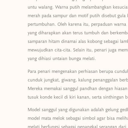
untu walang. Warna putih melambangkan kesucia
merah pada sampur dan motif putih disebut gula 
pertumbuhan. Oleh karena itu, perpaduan warn
yang diharapkan akan terus tumbuh dan berkemb
samparan hitam dinamai alas kobong sebagai la
mewujudkan cita-cita. Selain itu, penari juga me
yang dihiasi untaian bunga melati.
Para penari mengenakan perhiasan berupa cundu
cunduk jungkat, giwang, kalung penanggalan ber
Mereka memakai sanggul pandhan dengan hiasan m
tusuk konde kecil di kiri kanan, serta sinthingan 
Model sanggul yang digunakan adalah gelung ged
model mata melok sebagai simbol agar bisa meliha
melati berfungsi sebagai penangkal serangan dari