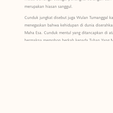
merupakan hiasan sanggul.
Cunduk jungkat disebut juga Wulan Tumanggal ka
menegaskan bahwa kehidupan di dunia diserahk
Maha Esa. Cunduk mentul yang ditancapkan di at
bermakna memohon berkah kepada Tuhan Yang Mah
memiliki makna yang sama dengan cunduk jungkat
perhiasan pelengkap busana rias.
Konsep penyusunan Bedhaya Ladrang Mangungkun
Mangkoenagoro X dapat dipahami sebagai wujud
menjaga dan mengembangkan kebudayaan, khusu