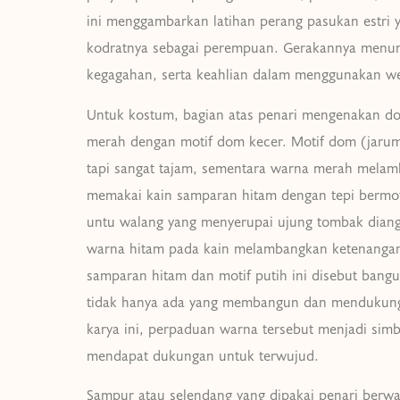
ini menggambarkan latihan perang pasukan estri
kodratnya sebagai perempuan. Gerakannya menun
kegagahan, serta keahlian dalam menggunakan we
Untuk kostum, bagian atas penari mengenakan dod
merah dengan motif dom kecer. Motif dom (jarum
tapi sangat tajam, sementara warna merah mela
memakai kain samparan hitam dengan tepi bermot
untu walang yang menyerupai ujung tombak diang
warna hitam pada kain melambangkan ketenangan
samparan hitam dan motif putih ini disebut bangun
tidak hanya ada yang membangun dan mendukung,
karya ini, perpaduan warna tersebut menjadi simbo
mendapat dukungan untuk terwujud.
Sampur atau selendang yang dipakai penari berw