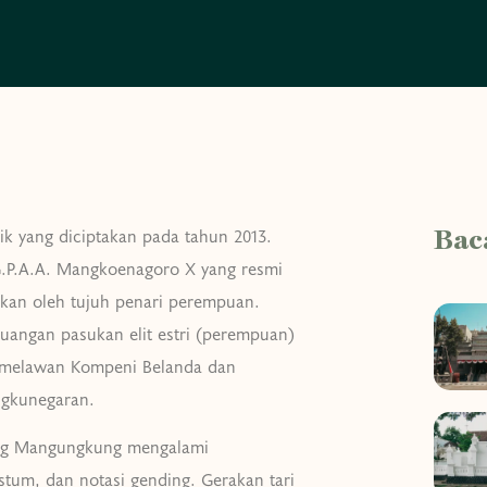
k yang diciptakan pada tahun 2013.
Bac
G.P.A.A. Mangkoenagoro X yang resmi
akan oleh tujuh penari perempuan.
angan pasukan elit estri (perempuan)
 melawan Kompeni Belanda dan
ngkunegaran.
ng Mangungkung mengalami
stum, dan notasi gending. Gerakan tari