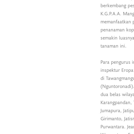
berkembang pes
K.G.P.A.A. Man
memanfaatkan p
penanaman kopi
semakin luasnya
tanaman ini.
Para pengurus 
inspektur Eropa
di Tawangmangu,
(Nguntoronadi).
dua belas wila
Karangpandan, 
Jumapura, Jatipu
Girimanto, Jati
Purwantara. Je