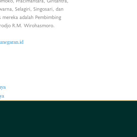
moko, Pracimantara, Giritantra,
arna, Selagiri, Singosari, dan
s mereka adalah Pembimbing
rodjo R.M. Wirohasmoro.
negaran.id
nya
ya