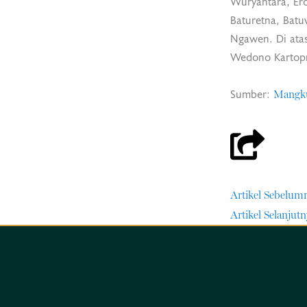
Wuryantara, Ero
Baturetna, Batuw
Ngawen. Di ata
Wedono Kartop
Sumber:
Mangku
Artikel Sebelum
Artikel Selanjutn