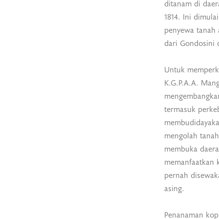
ditanam di dae
1814. Ini dimul
penyewa tanah
dari Gondosini 
Untuk memperk
K.G.P.A.A. Man
mengembangkan
termasuk perke
membudidayakan
mengolah tanah-
membuka daerah
memanfaatkan k
pernah disewak
asing.
Penanaman kop